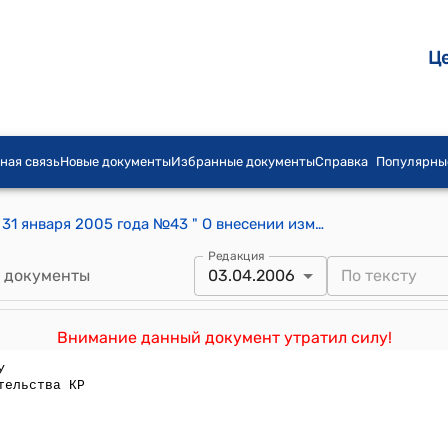
Ц
ная связь
Новые документы
Избранные документы
Справка
Популярны
Постановление Правительства КР от 31 января 2005 года №43 " О внесении изменения в постановление Правительства Кыргызской Республики от 21 июня 2004 года № 457 "Об утверждении временного положения о порядке вывоза станков, оборудования и запасных частей к ним за пределы Кыргызской Республики"
Редакция
 документы
03.04.2006
Внимание данный документ утратил силу!