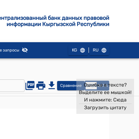
ентрализованный банк данных правовой
информации Кыргызской Республики
|
KG
RU
е запросы
Ошибка в тексте?
Сравнение
OPEN
DATA
Выделите ее мышкой!
И нажмите:
Сюда
Загрузить цитату