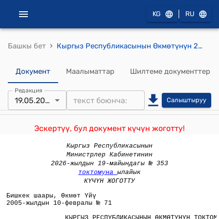
|
KG
RU
›
Башкы бет
Кыргыз Республикасынын Өкмөтүнүн 2005-жылдын 10-февралындагы № 71 "Кыргыз Республикасынын Өкмөтүнүн 2002-жылдын 3-июлундагы № 457 "Жер участогуна укукту күбөлөндүргөн документтердин формаларын бекитүү жөнүндө" токтомуна толуктоолорду жана өзгөртүү киргизүү тууралуу" токтому
Документ
Маалыматтар
Шилтеме документтер
Редакция
19.05.2026
Салыштыруу
Эскертүү, бул документ күчүн жоготту!