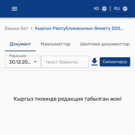
|
KG
RU
›
Башкы бет
Кыргыз Республикасынын Өкмөтү 2005 жылдын 1-апрели, № 150 "Акциздик товарлардын айрым турлоруно акциз салыгынын ставкаларын кайра кароо жонундо" токтом
Документ
Маалыматтар
Шилтеме документтер
Редакция
30.12.2008
Салыштыруу
Кыргыз тилинде редакция табылган жок!