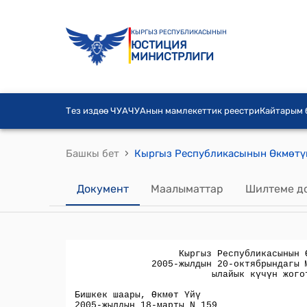
КЫРГЫЗ РЕСПУБЛИКАСЫНЫН
ЮСТИЦИЯ
МИНИСТРЛИГИ
Тез издөө ЧУА
ЧУАнын мамлекеттик реестри
Кайтарым
›
Башкы бет
Документ
Маалыматтар
Шилтеме д