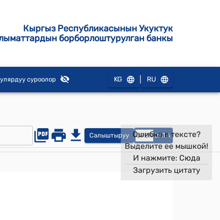
Кыргыз Республикасынын Укуктук
лыматтардын борборлоштурулган банкы
|
KG
RU
улярдуу суроолор
Ошибка в тексте?
Салыштыруу
OPEN
DATA
Выделите ее мышкой!
И нажмите:
Сюда
Загрузить цитату