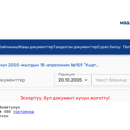
маа
 байланыш
Жаңы документтер
Тандалган документтер
Сурап билүү
Поп
Кыргыз Республикасынын Өкмөтүнүн 2005-жылдын 18-апрелинин №159 "Кыргыз Республикасынын Өкмөтүнүн 2004-жылдын 23-апрелиндеги № 287 "Кыргыз Республикасынын Премьер-министринин Аппаратынын структурасы жөнүндө" токтомуна өзгөртүүлөрдү жана толуктоолорду киргизүү тууралуу" токтому
Редакция
окументтер
20.10.2005
Эскертүү, бул документ күчүн жоготту!