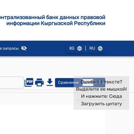
ентрализованный банк данных правовой
информации Кыргызской Республики
|
KG
RU
е запросы
Ошибка в тексте?
Сравнение
OPEN
DATA
Выделите ее мышкой!
И нажмите:
Сюда
Загрузить цитату