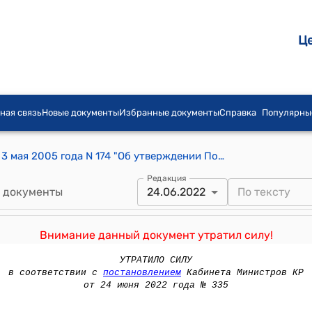
Ц
ная связь
Новые документы
Избранные документы
Справка
Популярны
Постановление Правительства КР от 3 мая 2005 года N 174 "Об утверждении Положения о специальном фонде по оказанию финансовой поддержки хозяйствующим субъектам, пострадавшим в результате грабежей, мародерства и беспорядков 24-25 марта 2005 года"
Редакция
 документы
24.06.2022
Внимание данный документ утратил силу!