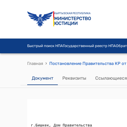
КЫРГЫЗСКАЯ РЕСПУБЛИКА
МИНИСТЕРСТВО
ЮСТИЦИИ
Быстрый поиск НПА
Государственный реестр НПА
Обрат
›
Главная
Документ
Реквизиты
Ссылающиеся