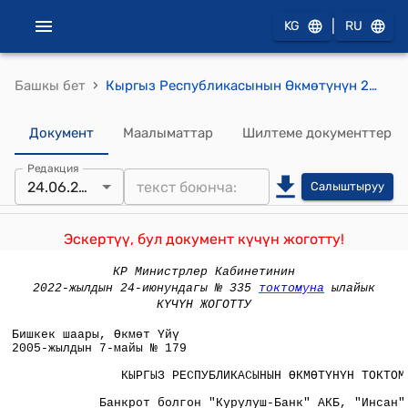
|
KG
RU
›
Башкы бет
Кыргыз Республикасынын Өкмөтүнүн 2005 жылынын 7-майынын № 179 "Банкрот болгон "Курулуш-Банк" АКБ, "Инсан" АКБ, "Меркюри" АКБ жана мурдагы "Кыргызэлбанк" (мурдагы - Кыргызстан Республикасынын граждандарынын аманаттарын сактоо жана кредиттөө банкы) коммерциялык банктарынын аманатчыларын социалдык колдоо жөнүндө" токтому
Документ
Маалыматтар
Шилтеме документтер
Редакция
24.06.2022
Салыштыруу
Эскертүү, бул документ күчүн жоготту!