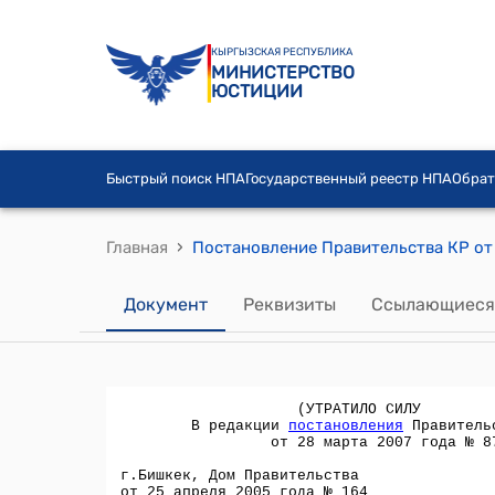
КЫРГЫЗСКАЯ РЕСПУБЛИКА
МИНИСТЕРСТВО
ЮСТИЦИИ
Быстрый поиск НПА
Государственный реестр НПА
Обрат
›
Главная
Документ
Реквизиты
Ссылающиеся