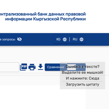
ентрализованный банк данных правовой
информации Кыргызской Республики
|
KG
RU
е запросы
Ошибка в тексте?
Сравнение
OPEN
DATA
Выделите ее мышкой!
И нажмите:
Сюда
Загрузить цитату