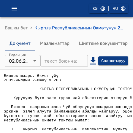
|
KG
RU
›
Башкы бет
Кыргыз Республикасынын Өкмөтүнүн 2005-жылдын 2-июнундагы № 203 " Курулушу бүтө элек турак жай объекттерин өткөрүп берүү жөнүндө" токтому
Документ
Маалыматтар
Шилтеме документтер
Редакция
02.06.2005
Салыштыруу