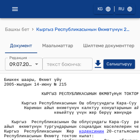
|
KG
RU
›
Башкы бет
Кыргыз Республикасынын Өкмөтүнүн 2005-жылдын 14-июнундагы № 215 "Кыргыз Республикасынын Ош облусундагы Кара-Суу районунун Нариман айыл өкмөтүнүн калктуу конуштарынын аймактарын кеңейтүү үчүн жер берүү жөнүндө" токтому
Документ
Маалыматтар
Шилтеме документтер
Редакция
09.07.2005
Салыштыруу