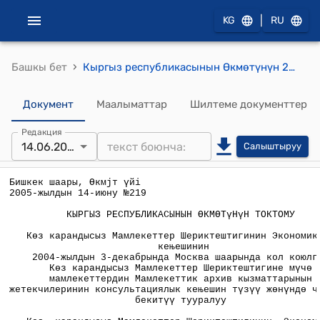
|
KG
RU
›
Башкы бет
Кыргыз республикасынын Өкмөтүнүн 2005-жылдын 14-июнундагы № 219 "Көз карандысыз Мамлекеттер Шериктештигинин Экономикалык кеңешинин 2004-жылдын 3-декабрында Москва шаарында кол коюлган Көз карандысыз Мамлекеттер Шериктештигине мүчө мамлекеттердин Мамлекеттик архив кызматтарынын жетекчилеринин консультациялык кеңешин түзүү жөнүндө чечимин бекитүү тууралуу" токтому
Документ
Маалыматтар
Шилтеме документтер
Редакция
14.06.2005
Салыштыруу