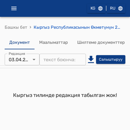
|
KG
RU
›
Башкы бет
Кыргыз Республикасынын Өкмөтүнүн 2005-жылдын 14-июндагы №225 "2010-жылга чейинки мезгилге "Жаңы муун" Кыргызстандын балдарынын укуктарын ишке ашыруу боюнча мамлекеттик программаны аткаруу боюнча ведомстволор аралык комиссия жөнүндө" Кыргыз Республикасынын Өкмөтүнүн 2002-жылдын 30-декабрындагы № 894 токтомуна өзгөртүүлөрдү киргизүү тууралуу" токтому
Документ
Маалыматтар
Шилтеме документтер
Редакция
03.04.2006
Салыштыруу
Кыргыз тилинде редакция табылган жок!