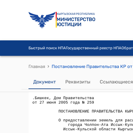
КЫРГЫЗСКАЯ РЕСПУБЛИКА
МИНИСТЕРСТВО
ЮСТИЦИИ
Быстрый поиск НПА
Государственный реестр НПА
Обрат
›
Главная
Документ
Реквизиты
Ссылающиеся