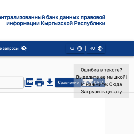
ентрализованный банк данных правовой
информации Кыргызской Республики
|
KG
RU
е запросы
Ошибка в тексте?
Выделите ее мышкой!
Сравнение
OPEN
DATA
И нажмите:
Сюда
Загрузить цитату