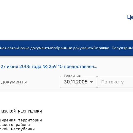
Ц
ная связь
Новые документы
Избранные документы
Справка
Популярны
Постановление Правительства КР от 27 июня 2005 года № 259 "О предоставлении земель для расширения территории города Чолпон-Ата Иссык-Кульского района Иссык-Кульской области Кыргызской Республики"
Редакция
 документы
30.11.2005