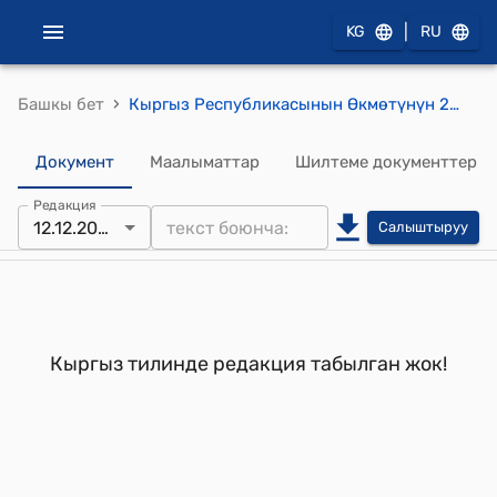
|
KG
RU
›
Башкы бет
Кыргыз Республикасынын Өкмөтүнүн 2005-жылдын 30-июнундагы №273 "Кыргыз Республикасынын мамлекеттик казыналык векселдерин чыгаруу, жайгаштыруу, жүгүртүү жана тындыруу жөнүндө жобону бекитүү тууралуу" токтому
Документ
Маалыматтар
Шилтеме документтер
Редакция
12.12.2006
Салыштыруу
Кыргыз тилинде редакция табылган жок!