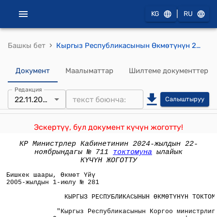
|
KG
RU
›
Башкы бет
Кыргыз Республикасынын Өкмөтүнүн 2005-жылдын 1-июлундагы №281 "Кыргыз Республикасынын Коргоо министрлигинин Өнүктүрүү жана материалдык колдоо фондун түзүү жана пайдалануу жөнүндө жобону бекитүү тууралуу" Кыргыз Республикасынын Өкмөтүнүн 1999-жылдын 29-сентябрындагы N 529 токтомуна өзгөртүүлөрдү жана толуктоолорду киргизүү жөнүндө" токтому
Документ
Маалыматтар
Шилтеме документтер
Редакция
22.11.2024
Салыштыруу
Эскертүү, бул документ күчүн жоготту!