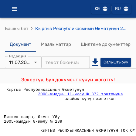
|
KG
RU
›
Башкы бет
Кыргыз Республикасынын Өкмөтүнүн 2005-жылдын 8-июлундагы №289 "Кыргыз Республикасынын мамлекеттик бийлик жана башкаруу органдарынын карамагындагы органдарда, мекемелерде, уюмдарда иштеген кызматкерлерге эмгек акы төлөөнүн шарттары жөнүндө" Кыргыз Республикасынын Өкмөтүнүн 2001-жылдын 19-ноябрындагы № 717 токтомуна толуктоо киргизүү тууралуу" токтому
Документ
Маалыматтар
Шилтеме документтер
Редакция
11.07.2008
Салыштыруу
Эскертүү, бул документ күчүн жоготту!