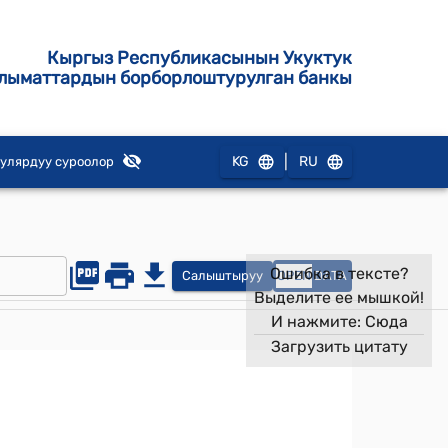
Кыргыз Республикасынын Укуктук
лыматтардын борборлоштурулган банкы
|
KG
RU
улярдуу суроолор
Ошибка в тексте?
Салыштыруу
OPEN
DATA
Выделите ее мышкой!
И нажмите:
Сюда
Загрузить цитату