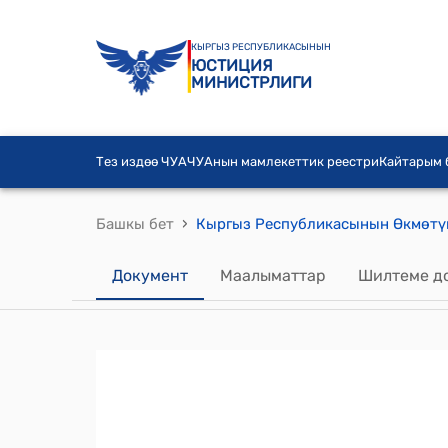
КЫРГЫЗ РЕСПУБЛИКАСЫНЫН
ЮСТИЦИЯ
МИНИСТРЛИГИ
Тез издөө ЧУА
ЧУАнын мамлекеттик реестри
Кайтарым
›
Башкы бет
Документ
Маалыматтар
Шилтеме д