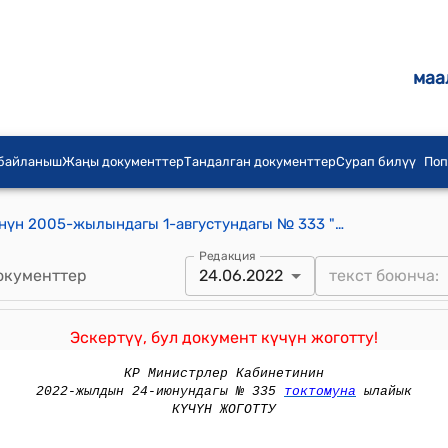
маа
 байланыш
Жаңы документтер
Тандалган документтер
Сурап билүү
Поп
Кыргыз Республикасынын Өкмөтүнүн 2005-жылындагы 1-августундагы № 333 "Кыргыз Республикасынын Чүй облусунун Москва районунун "Дружба" айыл чарба өндүрүштүк кооперативине товардык кредиттерди кайтарып берүү мөөнөттөрүн узартуу жөнүндө" токтому
Редакция
окументтер
24.06.2022
Эскертүү, бул документ күчүн жоготту!