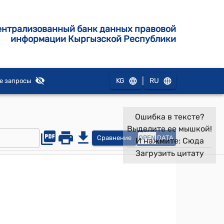
ентрализованный банк данных правовой
информации Кыргызской Республики
|
KG
RU
е запросы
Ошибка в тексте?
Выделите ее мышкой!
Сравнение
OPEN
DATA
И нажмите:
Сюда
Загрузить цитату