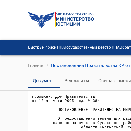
КЫРГЫЗСКАЯ РЕСПУБЛИКА
МИНИСТЕРСТВО
ЮСТИЦИИ
Быстрый поиск НПА
Государственный реестр НПА
Обрат
›
Главная
Документ
Реквизиты
Ссылающиеся