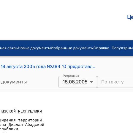
Ц
ная связь
Новые документы
Избранные документы
Справка
Популярны
Постановление Правительства КР от 18 августа 2005 года №384 "О предоставлении земель для расширения территорий населенных пунктов Сузакского района Джалал-Абадской области Кыргызской Республики"
Редакция
 документы
18.08.2005