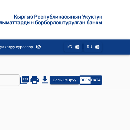
Кыргыз Республикасынын Укуктук
лыматтардын борборлоштурулган банкы
|
KG
RU
улярдуу суроолор
Салыштыруу
OPEN
DATA