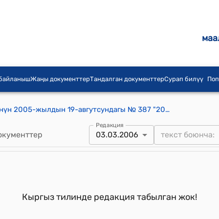
маа
 байланыш
Жаңы документтер
Тандалган документтер
Сурап билүү
Поп
Кыргыз Республикасынын Өкмөтүнүн 2005-жылдын 19-авгутсундагы № 387 "2005-жылга Кыргыз Республикасынын Өкмөтүнүн мыйзам долбоорлоо иштеринин планы жөнүндө" Кыргыз Республикасынын Өкмөтүнүн 2005-жылдын 18-мартындагы № 136 токтомуна өзгөртүүлөрдү киргизүү тууралуу"
Редакция
окументтер
03.03.2006
Кыргыз тилинде редакция табылган жок!