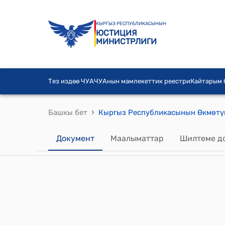
КЫРГЫЗ РЕСПУБЛИКАСЫНЫН
ЮСТИЦИЯ
МИНИСТРЛИГИ
Тез издөө ЧУА
ЧУАнын мамлекеттик реестри
Кайтарым
›
Башкы бет
Документ
Маалыматтар
Шилтеме д