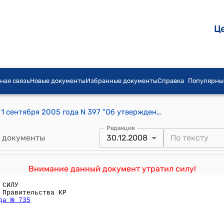
Ц
ная связь
Новые документы
Избранные документы
Справка
Популярны
Постановление Правительства КР от 1 сентября 2005 года N 397 "Об утверждении Перечня специализированных товаров для инвалидов, подлежащих освобождению от уплаты НДС при импорте на таможенную территорию Кыргызской Республики"
Редакция
 документы
30.12.2008
Внимание данный документ утратил силу!