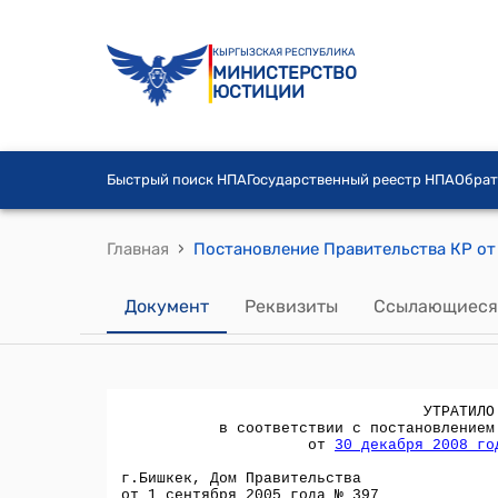
КЫРГЫЗСКАЯ РЕСПУБЛИКА
МИНИСТЕРСТВО
ЮСТИЦИИ
Быстрый поиск НПА
Государственный реестр НПА
Обрат
›
Главная
Документ
Реквизиты
Ссылающиеся