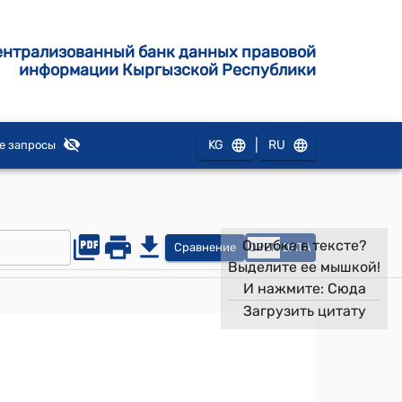
ентрализованный банк данных правовой
информации Кыргызской Республики
|
KG
RU
е запросы
Ошибка в тексте?
Сравнение
OPEN
DATA
Выделите ее мышкой!
И нажмите:
Сюда
Загрузить цитату