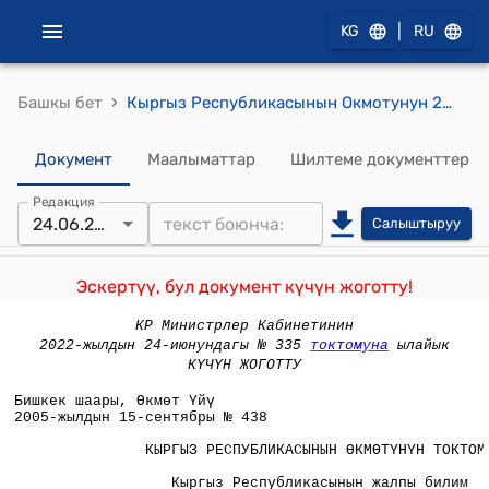
|
KG
RU
›
Башкы бет
Кыргыз Республикасынын Окмотунун 2005-жылдын 15-сентябрындагы, № 438 "Кыргыз Республикасынын жалпы билим беруучу мекемелеринин жаны окуу жылына даярдыгы жонундо" токтому
Документ
Маалыматтар
Шилтеме документтер
Редакция
24.06.2022
Салыштыруу
Эскертүү, бул документ күчүн жоготту!