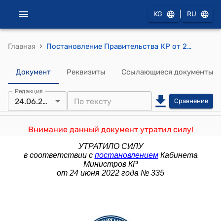
|
KG
RU
›
Главная
Постановление Правительства КР от 23 сентября 2005 года № 449 "О досрочном погашении задолженности Правительства Кыргызской Республики по государственным ценным бумагам перед вкладчиками бывшего «Кыргызэлбанка» (ранее - Банк сбережений и кредитования граждан Республики Кыргызстан), а также обанкротившихся коммерческих банков АКБ «Курулуш-Банк», АКБ «Инсан» и АКБ «Меркюри»
Документ
Реквизиты
Ссылающиеся документы
Редакция
24.06.2022
Сравнение
Внимание данный документ утратил силу!