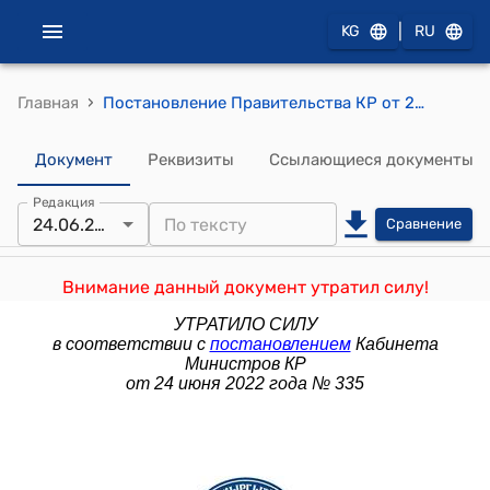
|
KG
RU
›
Главная
Постановление Правительства КР от 23 сентября 2005 года № 449 "О досрочном погашении задолженности Правительства Кыргызской Республики по государственным ценным бумагам перед вкладчиками бывшего «Кыргызэлбанка» (ранее - Банк сбережений и кредитования граждан Республики Кыргызстан), а также обанкротившихся коммерческих банков АКБ «Курулуш-Банк», АКБ «Инсан» и АКБ «Меркюри»
Документ
Реквизиты
Ссылающиеся документы
Редакция
24.06.2022
Сравнение
Внимание данный документ утратил силу!