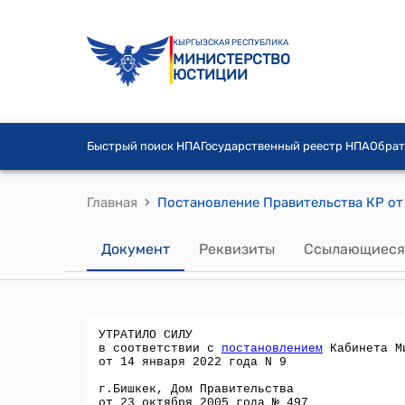
КЫРГЫЗСКАЯ РЕСПУБЛИКА
МИНИСТЕРСТВО
ЮСТИЦИИ
Быстрый поиск НПА
Государственный реестр НПА
Обрат
›
Главная
Документ
Реквизиты
Ссылающиеся