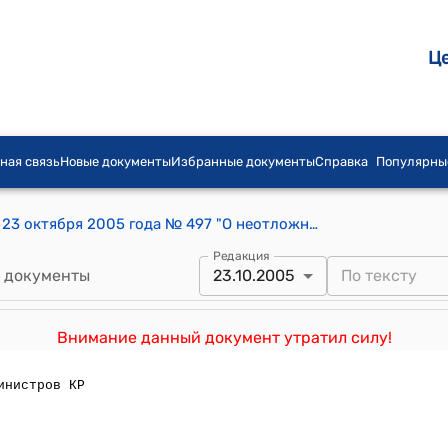
Ц
ная связь
Новые документы
Избранные документы
Справка
Популярны
Постановление Правительства КР от 23 октября 2005 года № 497 "О неотложных мерах по стабилизации общественно-политической ситуации в столице Кыргызской Республики городе Бишкек"
Редакция
 документы
23.10.2005
Внимание данный документ утратил силу!