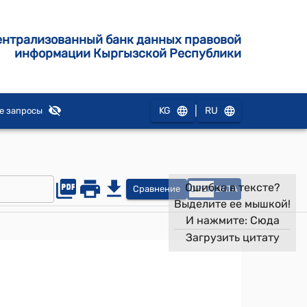
ентрализованный банк данных правовой
информации Кыргызской Республики
|
KG
RU
е запросы
Ошибка в тексте?
Сравнение
OPEN
DATA
Выделите ее мышкой!
И нажмите:
Сюда
Загрузить цитату