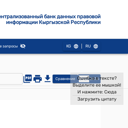
ентрализованный банк данных правовой
информации Кыргызской Республики
|
KG
RU
е запросы
Ошибка в тексте?
Сравнение
OPEN
DATA
Выделите ее мышкой!
И нажмите:
Сюда
Загрузить цитату