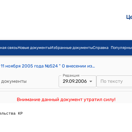
Ц
ная связь
Новые документы
Избранные документы
Справка
Популярны
Постановление Правительства КР от 11 ноября 2005 года №524 " О внесении изменения в постановление Правительства Кыргызской Республики от 24 октября 2005 года № 500 «О внесении дополнения в постановление Правительства Кыргызской Республики от 5 июня 2004 года № 425 "Об утверждении структуры Министерства внутренних дел Кыргызской Республики"
Редакция
 документы
29.09.2006
Внимание данный документ утратил силу!