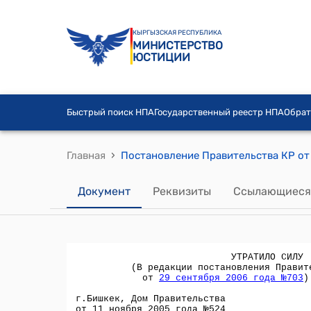
КЫРГЫЗСКАЯ РЕСПУБЛИКА
МИНИСТЕРСТВО
ЮСТИЦИИ
Быстрый поиск НПА
Государственный реестр НПА
Обрат
›
Главная
Документ
Реквизиты
Ссылающиеся