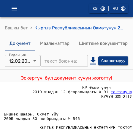
|
KG
RU
›
Башкы бет
Кыргыз Республикасынын Өкмөтүнүн 2005-жылдын 30-ноябрындагы № 546 "Кыргыз Республикасынын Стандарттар жана метрология улуттук инетитуту жӨнүндӨ" токтому
Документ
Маалыматтар
Шилтеме документтер
Редакция
12.02.2010
Салыштыруу
Эскертүү, бул документ күчүн жоготту!