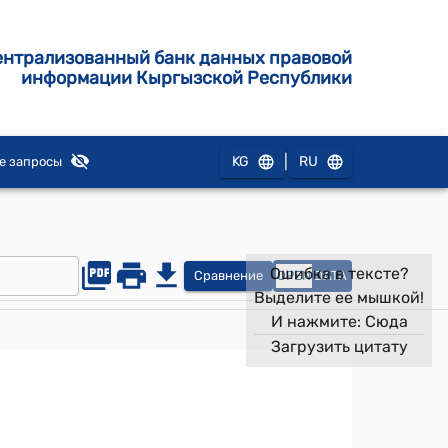
ентрализованный банк данных правовой
информации Кыргызской Республики
|
KG
RU
е запросы
Ошибка в тексте?
Сравнение
OPEN
DATA
Выделите ее мышкой!
И нажмите:
Сюда
Загрузить цитату