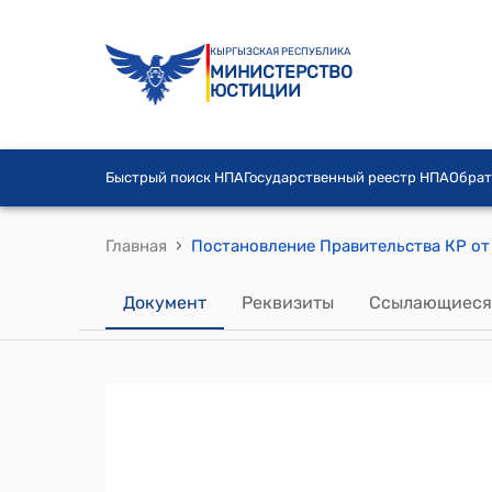
КЫРГЫЗСКАЯ РЕСПУБЛИКА
МИНИСТЕРСТВО
ЮСТИЦИИ
Быстрый поиск НПА
Государственный реестр НПА
Обрат
›
Главная
Документ
Реквизиты
Ссылающиеся