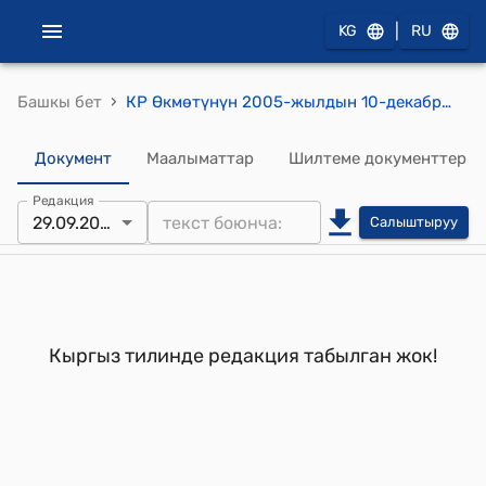
|
KG
RU
›
Башкы бет
КР Өкмөтүнүн 2005-жылдын 10-декабрындагы №573 ""Кыргыз Республикасынын Ички иштер министрлигинин структурасын бекитүү жөнүндө" Кыргыз Республикасынын Өкмөтүнүн 2004-жылдын 5-июнундагы № 425 токтомуна өзгөртүү киргизүү тууралуу" токтому
Документ
Маалыматтар
Шилтеме документтер
Редакция
29.09.2006
Салыштыруу
Кыргыз тилинде редакция табылган жок!