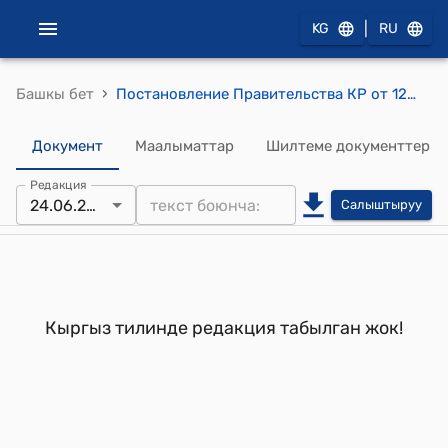
|
KG
RU
›
Башкы бет
Постановление Правительства КР от 12 декабря 2005 года № 574 "Об утверждении Кыргызской части Межправительственной кыргызско-китайской комиссии по торгово-экономическому сотрудничеству"
Документ
Маалыматтар
Шилтеме документтер
Редакция
24.06.2022
Салыштыруу
Кыргыз тилинде редакция табылган жок!