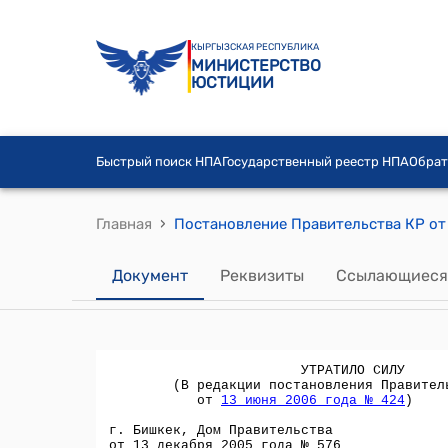
КЫРГЫЗСКАЯ РЕСПУБЛИКА
МИНИСТЕРСТВО
ЮСТИЦИИ
Быстрый поиск НПА
Государственный реестр НПА
Обрат
›
Главная
Документ
Реквизиты
Ссылающиеся