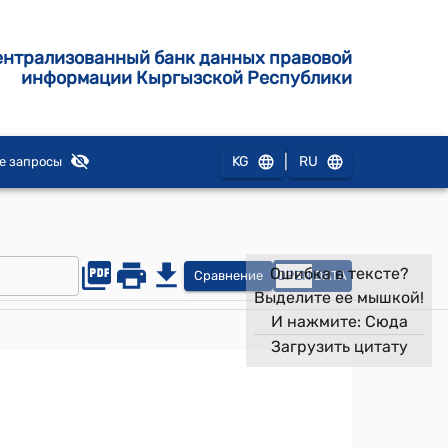
ентрализованный банк данных правовой
информации Кыргызской Республики
|
KG
RU
е запросы
Ошибка в тексте?
Сравнение
OPEN
DATA
Выделите ее мышкой!
И нажмите:
Сюда
Загрузить цитату