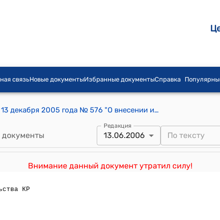
Ц
ная связь
Новые документы
Избранные документы
Справка
Популярны
Постановление Правительства КР от 13 декабря 2005 года № 576 "О внесении изменения в постановление Правительства Кыргызской Республики от 27 мая 2004 года № 391 «Об утверждении базовых перечней технологического оборудования и учебных пособий, научных изданий и школьных принадлежностей, подлежащих освобождению от уплаты НДС при импорте на таможенную территорию Кыргызской Республики»
Редакция
 документы
13.06.2006
Внимание данный документ утратил силу!