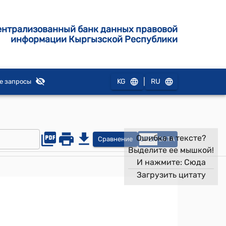
ентрализованный банк данных правовой
информации Кыргызской Республики
|
KG
RU
е запросы
Ошибка в тексте?
Сравнение
OPEN
DATA
Выделите ее мышкой!
И нажмите:
Сюда
Загрузить цитату