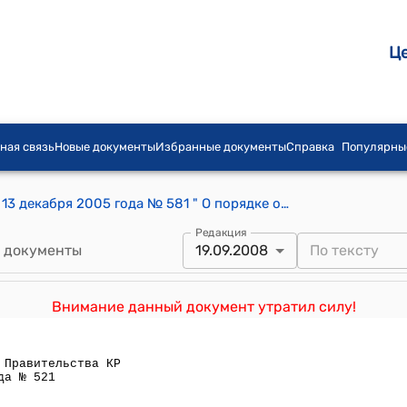
Ц
ная связь
Новые документы
Избранные документы
Справка
Популярны
Постановление Правительства КР от 13 декабря 2005 года № 581 " О порядке организации паломничества в Мекку из Кыргызской Республики"
Редакция
 документы
19.09.2008
Внимание данный документ утратил силу!