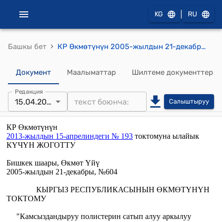
|
KG
RU
›
Башкы бет
КР Өкмөтүнүн 2005-жылдын 21-декабрындагы №604 "Камсыздандыруу полистерин сатып алуу аркылуу камсыздандыруу взносторун төлөөнүн тартиби жөнүндө жобону бекитүү тууралуу" Кыргыз Республикасынын Өкмөтүнүн 2003-жылдын 23-июнундагы № 378 токтомуна өзгөртүүлөрдү жана толуктоолорду киргизүү жөнүндө" токтому
Документ
Маалыматтар
Шилтеме документтер
Редакция
15.04.2013
Салыштыруу