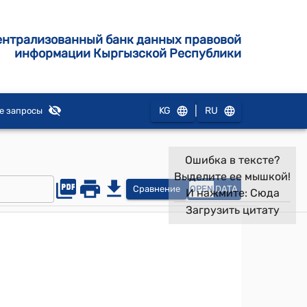
ентрализованный банк данных правовой
информации Кыргызской Республики
|
KG
RU
е запросы
Ошибка в тексте?
Выделите ее мышкой!
Сравнение
OPEN
DATA
И нажмите:
Сюда
Загрузить цитату