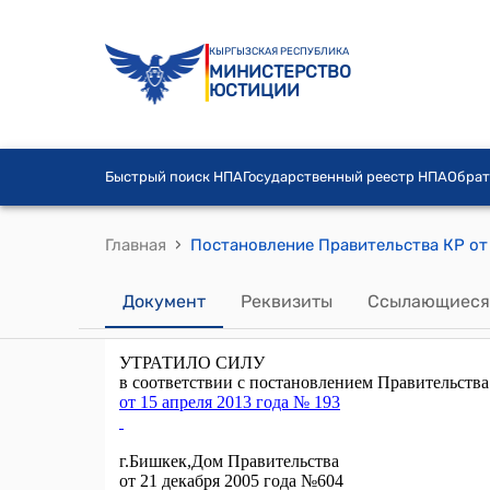
КЫРГЫЗСКАЯ РЕСПУБЛИКА
МИНИСТЕРСТВО
ЮСТИЦИИ
Быстрый поиск НПА
Государственный реестр НПА
Обрат
›
Главная
Документ
Реквизиты
Ссылающиеся