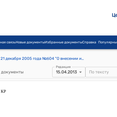
Ц
ная связь
Новые документы
Избранные документы
Справка
Популярны
Постановление Правительства КР от 21 декабря 2005 года №604 "О внесении изменений и дополнений в постановление Правительства Кыргызской Республики от 23 июня 2003 года № 378 «Об утверждении Положения о порядке уплаты страховых взносов путем приобретения страховых полисов»
Редакция
 документы
15.04.2013