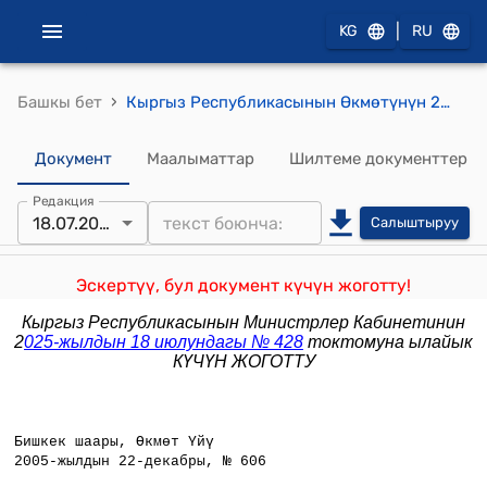
|
KG
RU
›
Башкы бет
Кыргыз Республикасынын Өкмөтүнүн 2005-жылдын 22-декабрындагы № 606 " Уул (кыз) бала асырап алган кызматкерлерге отпуска берүү тартибин бекитүү жөнүндө" токтому
Документ
Маалыматтар
Шилтеме документтер
Редакция
18.07.2025
Салыштыруу
Эскертүү, бул документ күчүн жоготту!