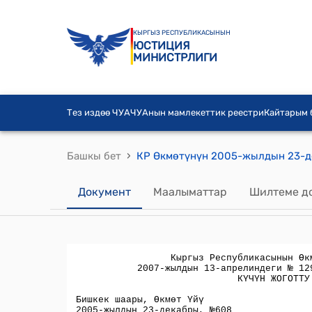
КЫРГЫЗ РЕСПУБЛИКАСЫНЫН
ЮСТИЦИЯ
МИНИСТРЛИГИ
Тез издөө ЧУА
ЧУАнын мамлекеттик реестри
Кайтарым
›
Башкы бет
Документ
Маалыматтар
Шилтеме д