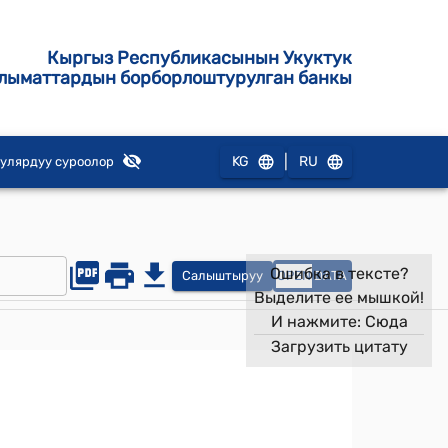
Кыргыз Республикасынын Укуктук
лыматтардын борборлоштурулган банкы
|
KG
RU
улярдуу суроолор
Ошибка в тексте?
Салыштыруу
OPEN
DATA
Выделите ее мышкой!
И нажмите:
Сюда
Загрузить цитату