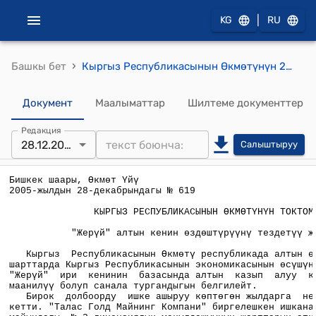
|
KG
RU
›
Башкы бет
Кыргыз Республикасынын Өкмөтүнүн 2005-жылдын 28-декабрындагы № 619 "Жерүй" алтын кенин өздөштүрүүнү тездетүү жөнүндө" токтому
Документ
Маалыматтар
Шилтеме документтер
Редакция
28.12.2005
Салыштыруу