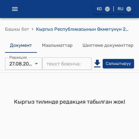
|
KG
RU
›
Башкы бет
Кыргыз Республикасынын Өкмөтүнүн 2005-жылдын 30-декабрындагы № 633 "Айыл чарба продукцияларын даярдоо, кайра иштетүү жана сатуу чөйрөсүндөгү кырдаалды жакшыртуу боюнча чаралар жөнүндө" токтому
Документ
Маалыматтар
Шилтеме документтер
Редакция
27.08.2007
Салыштыруу
Кыргыз тилинде редакция табылган жок!