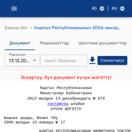
|
KG
RU
›
Башкы бет
Кыргыз Республикасынын 2006-жылдын 15-январындагы, № 17 "Россия Федерациясына туруктуу жашоого кеткен (кетип жаткан) Кыргыз Республикасынын жарандарына пенсия төлөө тартиби жөнүндө жобону бекитүү тууралуу" токтому
Документ
Маалыматтар
Шилтеме документтер
Редакция
13.12.2023
Салыштыруу
Эскертүү, бул документ күчүн жоготту!