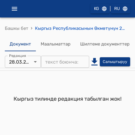
|
KG
RU
›
Башкы бет
Кыргыз Республикасынын Өкмөтүнүн 2006-жылдын 16-январындагы № 25 "Жогорку патогендүү канаттуулар тумоосуна каршы чара көрүү боюнча Кыргыз Республикасынын улуттук планын бекитүү жөнүндө" токтому
Документ
Маалыматтар
Шилтеме документтер
Редакция
28.03.2016
Салыштыруу
Кыргыз тилинде редакция табылган жок!