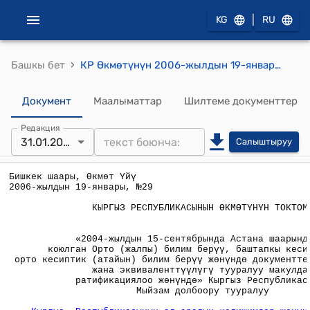
|
KG
RU
›
Башкы бет
КР Өкмөтүнүн 2006-жылдын 19-январындагы №29 «2004-жылдын 15-сентябрында Астана шаарында кол коюлган Орто (жалпы) билим берүү, баштапкы кесиптик жана орто кесиптик (атайын) билим берүү жөнүндө докумештерди өз ара таануу жана эквиваленттүүлүгү тууралуу макулдашууну ратификациялоо жөнүндө» Кыргыз Республикасынын Мыйзам долбоору тууралуу" токтому
Документ
Маалыматтар
Шилтеме документтер
Редакция
31.01.2006
Салыштыруу