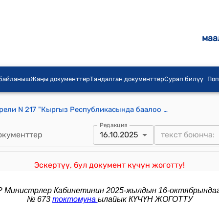
маа
 байланыш
Жаңы документтер
Тандалган документтер
Сурап билүү
Поп
КР Өкмөтүнүн 2006-жылдын 3-апрели N 217 "Кыргыз Республикасында баалоо иш-аракеттеринин баардык субъектилери милдеттүү түрдө колдонуучу мүлктү баалоонун стандарттарын бекитүү жөнүндө" токтому
Редакция
окументтер
16.10.2025
Эскертүү, бул документ күчүн жоготту!