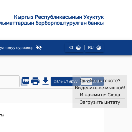
Кыргыз Республикасынын Укуктук
лыматтардын борборлоштурулган банкы
|
KG
RU
улярдуу суроолор
Ошибка в тексте?
Салыштыруу
OPEN
DATA
Выделите ее мышкой!
И нажмите:
Сюда
Загрузить цитату