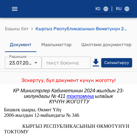
|
KG
RU
›
Башкы бет
Кыргыз Республикасынын Өкмөтүнүн 2006-жылдын 12-майындагы № 346 "Кыргыз Республикасынын Өкмөтүнүн айрым чечимдерине өзгөртүүлөрдү киргизүү жөнүндө" токтому
Документ
Маалыматтар
Шилтеме документтер
Редакция
23.07.2024
Салыштыруу
Эскертүү, бул документ күчүн жоготту!