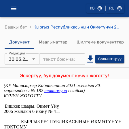
|
KG
RU
›
Башкы бет
Кыргыз Республикасынын Өкмөтүнүн 2006-жылдын 6-июнундагы № 411 "Кыргыз Республикасынын саламаттык сактоо кызматкерлерине эмгек акы төлөө жөнүндө" токтому
Документ
Маалыматтар
Шилтеме документтер
Редакция
30.03.2022
Салыштыруу
Эскертүү, бул документ күчүн жоготту!