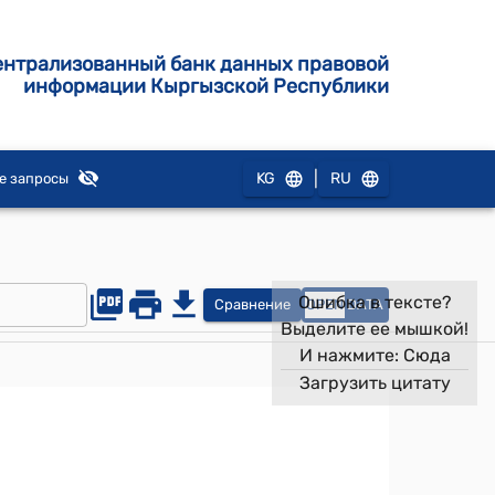
ентрализованный банк данных правовой
информации Кыргызской Республики
|
KG
RU
е запросы
Ошибка в тексте?
Сравнение
OPEN
DATA
Выделите ее мышкой!
И нажмите:
Сюда
Загрузить цитату