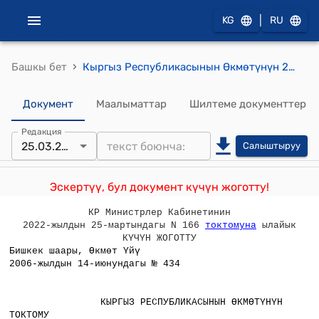
|
KG
RU
›
Башкы бет
Кыргыз Республикасынын Өкмөтүнүн 2006-жылдын 14-июнундагы № 434 "Кыргыз Республикасынын Жогорку соту жана жергиликтүү соттору жөнүндө" Кыргыз Республикасынын Мыйзамына өзгөртүүлөрдү жана толуктоолорду киргизүү тууралуу" Кыргыз Республикасынын Мыйзам долбооруна макулдук берүү жөнүндө" токтому
Документ
Маалыматтар
Шилтеме документтер
Редакция
25.03.2022
Салыштыруу
Эскертүү, бул документ күчүн жоготту!