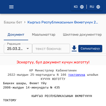
|
KG
RU
›
Башкы бет
Кыргыз Республикасынын Өкмөтүнүн 2006-жылдын 14-июнундагы № 435 "Кыргыз Республикасында бюджеттик укуктун негизги принциптери жөнүндө" Кыргыз Республикасынын Мыйзамына өзгөртүүлөрдү жана толуктоолорду киргизүү тууралуу" Кыргыз Республикасынын Мыйзам долбооруна макулдук берүү жөнүндө" токтому
Документ
Маалыматтар
Шилтеме документтер
Редакция
25.03.2022
Салыштыруу
Эскертүү, бул документ күчүн жоготту!