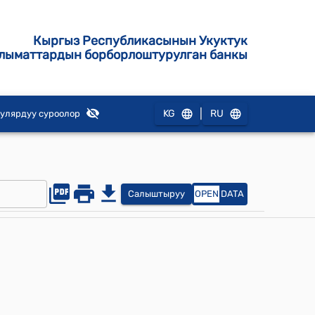
Кыргыз Республикасынын Укуктук
лыматтардын борборлоштурулган банкы
|
KG
RU
улярдуу суроолор
Ошибка в тексте?
Салыштыруу
OPEN
DATA
Выделите ее мышкой!
И нажмите:
Сюда
Загрузить цитату