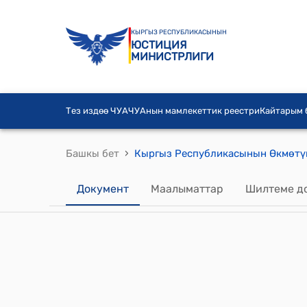
КЫРГЫЗ РЕСПУБЛИКАСЫНЫН
ЮСТИЦИЯ
МИНИСТРЛИГИ
Тез издөө ЧУА
ЧУАнын мамлекеттик реестри
Кайтарым
›
Башкы бет
Документ
Маалыматтар
Шилтеме д