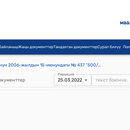
маа
 байланыш
Жаңы документтер
Тандалган документтер
Сурап билүү
Поп
Кыргыз Республикасынын Өкмөтүнүн 2006-жылдын 15-июнундагы № 437 "500/220 кВ "Датка" ПС куруу жана Кыргыз Республикасынын түштүгүндөгү 220 кВ-ВЛ реконструкциялоо боюнча инвестициялык тендер өткөрүү жөнүндө" Кыргыз Республикасынын Өкмөтунүн 2006-жылдын 28-апрелиндеги № 312 токтомуна өзгөртүүлөрдү киргизуу тууралуу" токтому
Редакция
окументтер
25.03.2022
Эскертүү, бул документ күчүн жоготту!