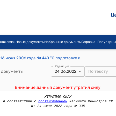
Ц
ная связь
Новые документы
Избранные документы
Справка
Популярны
Постановление Правительства КР от 16 июня 2006 года № 440 "О подготовке и проведении торжественных мероприятий, посвященных 70-летию со дня образования Тогуз-Тороуского района Джалал-Абадской области Кыргызской Республики"
Редакция
 документы
24.06.2022
Внимание данный документ утратил силу!