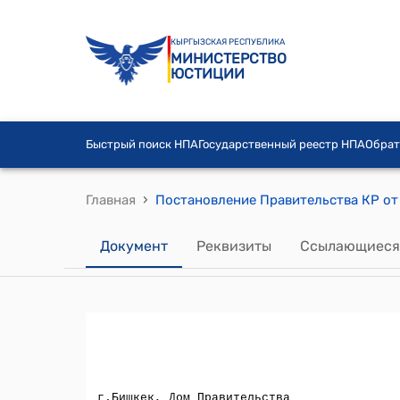
КЫРГЫЗСКАЯ РЕСПУБЛИКА
МИНИСТЕРСТВО
ЮСТИЦИИ
Быстрый поиск НПА
Государственный реестр НПА
Обрат
›
Главная
Документ
Реквизиты
Ссылающиеся