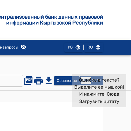
ентрализованный банк данных правовой
информации Кыргызской Республики
|
KG
RU
е запросы
Ошибка в тексте?
Сравнение
OPEN
DATA
Выделите ее мышкой!
И нажмите:
Сюда
Загрузить цитату