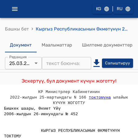
|
KG
RU
›
Башкы бет
Кыргыз Республикасынын Өкмөтүнүн 2006-жылдын 26-июнундагы № 452 «Кыргыз Республикасынын Кылмыш-жаза кодексиие өзгөртүүлөрдү киргизүү жөнүндө» Кыргыз Республикасынын Мыйзам долбоору тууралуу" токтому
Документ
Маалыматтар
Шилтеме документтер
Редакция
25.03.2022
Салыштыруу
Эскертүү, бул документ күчүн жоготту!