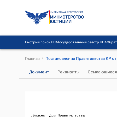
КЫРГЫЗСКАЯ РЕСПУБЛИКА
МИНИСТЕРСТВО
ЮСТИЦИИ
Быстрый поиск НПА
Государственный реестр НПА
Обрат
›
Главная
Документ
Реквизиты
Ссылающиеся