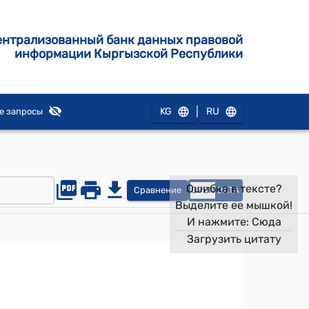
ентрализованный банк данных правовой
информации Кыргызской Республики
|
KG
RU
е запросы
Ошибка в тексте?
Сравнение
OPEN
DATA
Выделите ее мышкой!
И нажмите:
Сюда
Загрузить цитату