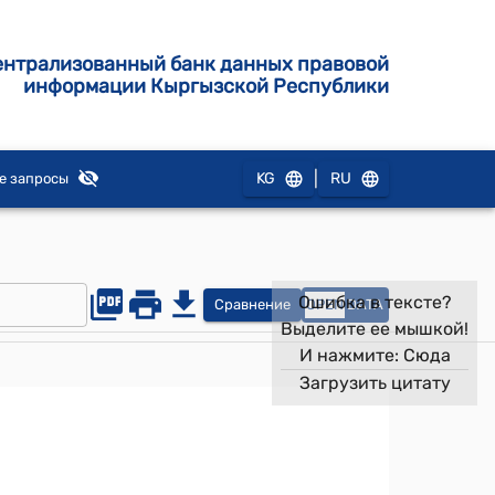
ентрализованный банк данных правовой
информации Кыргызской Республики
|
KG
RU
е запросы
Ошибка в тексте?
Сравнение
OPEN
DATA
Выделите ее мышкой!
И нажмите:
Сюда
Загрузить цитату