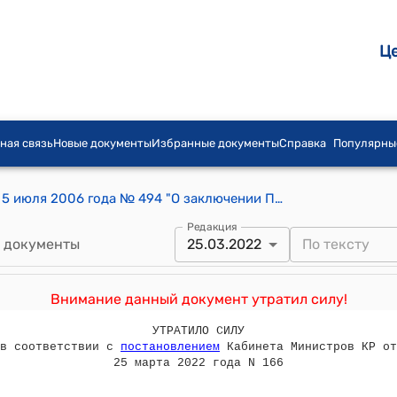
Ц
ная связь
Новые документы
Избранные документы
Справка
Популярны
Постановление Правительства КР от 5 июля 2006 года № 494 "О заключении Правительства Кыргызской Республики на проект Закона Кыргызской Республики «Об оплате за электроэнергию населением города Кара-Куль Джалал-Абадской области»
Редакция
 документы
25.03.2022
Внимание данный документ утратил силу!